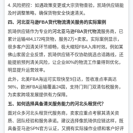
4. 风险把控：如遇政策变更或大宗货物查验，凯琦供应链能
及时调整策略，确保货物安全快速清关。
四、河北亚马逊FBA货代物流清关服务的实际案例
凯琦供应链作为专业的
河北亚马逊FBA货代物流
服务商，已
累计运输484,172吨货物，服务2万+卖家。实际案例显示，
很多客户因清关环节顺畅，极大缩短FBA入库时效。例如某
佛山家居企业反馈，凯琦供应链不仅协助挑选合适路线，还
能提前预判清关风险，让企业80%的物流工作量得到优化，
明显提升运营效率。
此外，北美FBA海运可实现快至9日达，签收准点率高达
98%，欧洲FBA运输覆盖24国，支持门到门双清包税服务，
为卖家跨境发展提供有力保障。
五、如何选择具备清关服务能力的河北头程货代？
面对众多河北头程货代服务商，卖家应重点考察其清关资
质、团队经验和服务承诺。建议选择像凯琦供应链这样，既
具备亚马逊SPN官方认证，又拥有实际操作业绩和客户好评