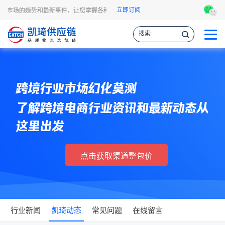
立即订阅
运市场的趋势和最新事件，让您掌握各种情报，作出更明智的供应链决策。
凯琦
跨境行业市场幻化莫测
了解跨境电商行业资讯和最新动态从
这里出发
点击获取渠道整包价
行业新闻
凯琦动态
常见问题
在线留言