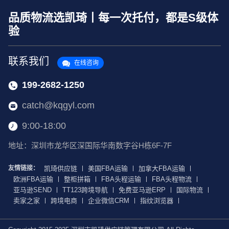
品质物流选凯琦丨每一次托付，都是S级体
验
联系我们
在线咨询
199-2682-1250
catch@kqgyl.com
9:00-18:00
地址：深圳市龙华区深国际华南数字谷H栋6F-7F
友情链接：
凯琦供应链
美国FBA运输
加拿大FBA运输
欧洲FBA运输
整柜拼箱
FBA头程运输
FBA头程物流
亚马逊SEND
TT123跨境导航
免费亚马逊ERP
国际物流
卖家之家
跨境电商
企业微信CRM
指纹浏览器