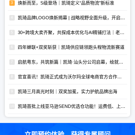
​焕新而至，S级登场｜凯琦定义“品质物流”新标准
凯琦品牌LOGO焕新揭幕 | 战略视野全面升级，开启全新篇章
30+跨境大卖齐聚，共探成本优化与AI精铺打法｜老冯“亿卖私享会”第三期圆满落幕
四年蝉联+双奖斩获｜凯琦供应链领跑头程物流新赛道
启航粤东，共筑新篇｜凯琦·汕头分公司启幕，绘就物流新宏图！
官宣喜讯！凯琦正式成为沃尔玛全球电商官方合作伙伴！
凯琦三月高光时刻｜双奖加冕，实力护航品牌出海
凯琦首批上线亚马逊SEND优选仓功能！运费低、上架快、管理更便捷！
立即预约体验，获得专属顾问