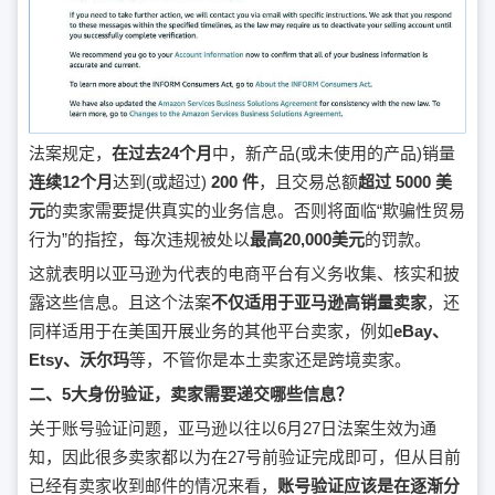
法案规定，
在过去24个月
中，新产品(或未使用的产品)销量
连续12个月
达到(或超过)
200 件
，且交易总额
超过 5000 美
元
的卖家需要提供真实的业务信息。否则将面临“欺骗性贸易
行为”的指控，每次违规被处以
最高20,000美元
的罚款。
这就表明以亚马逊为代表的电商平台有义务收集、核实和披
露这些信息。且这个法案
不仅适用于亚马逊高销量卖家
，还
同样适用于在美国开展业务的其他平台卖家，例如
eBay、
Etsy、沃尔玛
等，不管你是本土卖家还是跨境卖家。
二、5大身份验证，卖家需要递交哪些信息？
关于账号验证问题，亚马逊以往以6月27日法案生效为通
知，因此很多卖家都以为在27号前验证完成即可，但从目前
已经有卖家收到邮件的情况来看，
账号验证应该是在逐渐分