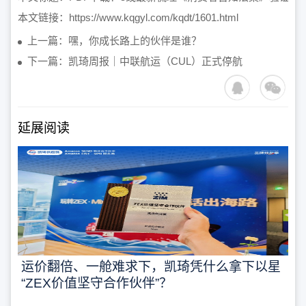
本文链接：
https://www.kqgyl.com/kqdt/1601.html
上一篇：嘿，你成长路上的伙伴是谁？
下一篇：凯琦周报｜中联航运（CUL）正式停航​
延展阅读
运价翻倍、一舱难求下，凯琦凭什么拿下以星
“ZEX价值坚守合作伙伴”？