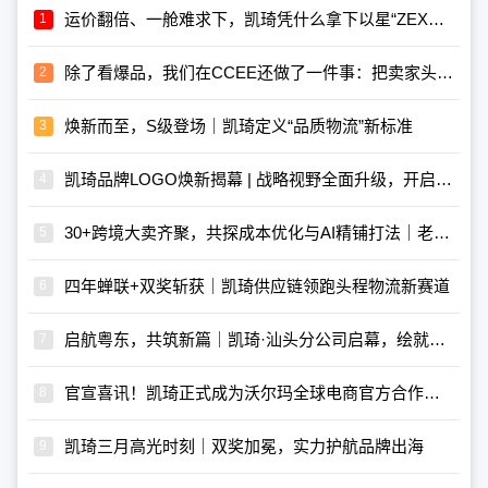
运价翻倍、一舱难求下，凯琦凭什么拿下以星“ZEX价值坚守合作伙伴”？
除了看爆品，我们在CCEE还做了一件事：把卖家头疼的物流问题，聊透了
​焕新而至，S级登场｜凯琦定义“品质物流”新标准
凯琦品牌LOGO焕新揭幕 | 战略视野全面升级，开启全新篇章
30+跨境大卖齐聚，共探成本优化与AI精铺打法｜老冯“亿卖私享会”第三期圆满落幕
四年蝉联+双奖斩获｜凯琦供应链领跑头程物流新赛道
启航粤东，共筑新篇｜凯琦·汕头分公司启幕，绘就物流新宏图！
官宣喜讯！凯琦正式成为沃尔玛全球电商官方合作伙伴！
凯琦三月高光时刻｜双奖加冕，实力护航品牌出海