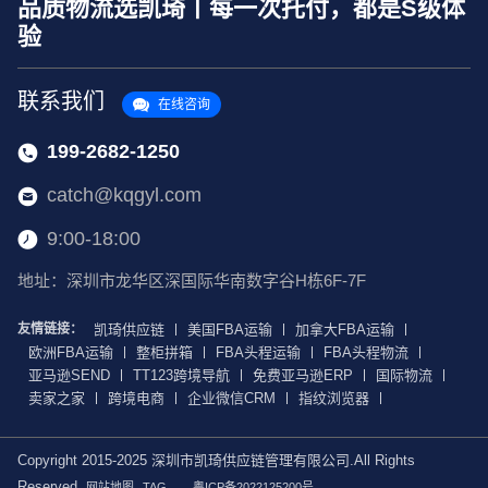
品质物流选凯琦丨每一次托付，都是S级体
验
联系我们
在线咨询
199-2682-1250
catch@kqgyl.com
9:00-18:00
地址：深圳市龙华区深国际华南数字谷H栋6F-7F
友情链接：
凯琦供应链
美国FBA运输
加拿大FBA运输
欧洲FBA运输
整柜拼箱
FBA头程运输
FBA头程物流
亚马逊SEND
TT123跨境导航
免费亚马逊ERP
国际物流
卖家之家
跨境电商
企业微信CRM
指纹浏览器
Copyright 2015-2025 深圳市凯琦供应链管理有限公司.All Rights
Reserved
网站地图
TAG
粤ICP备2022125200号