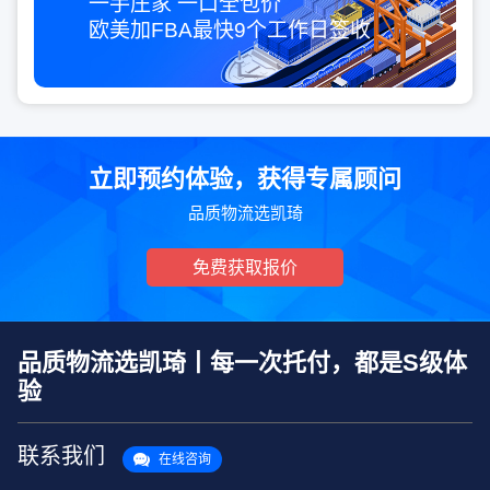
一手庄家 一口全包价
欧美加FBA最快
9个工作日
签收
立即预约体验，获得专属顾问
品质物流选凯琦
免费获取报价
品质物流选凯琦丨每一次托付，都是S级体
验
联系我们
在线咨询