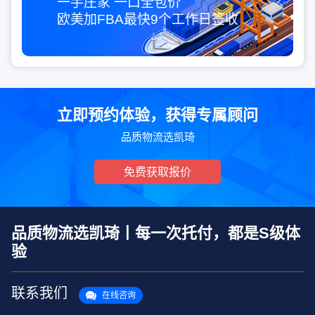
一手庄家 一口全包价
欧美加FBA最快
9个工作日
签收
立即预约体验，获得专属顾问
品质物流选凯琦
免费获取报价
品质物流选凯琦丨每一次托付，都是S级体
验
联系我们
在线咨询