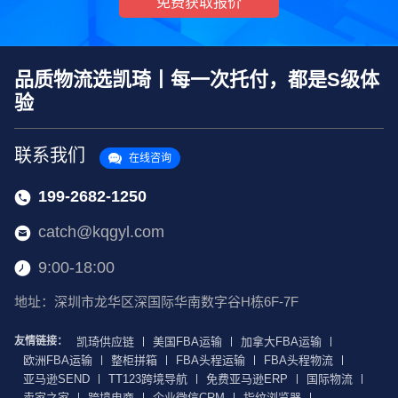
免费获取报价
品质物流选凯琦丨每一次托付，都是S级体
验
联系我们
在线咨询
199-2682-1250
catch@kqgyl.com
9:00-18:00
地址：深圳市龙华区深国际华南数字谷H栋6F-7F
友情链接：
凯琦供应链
美国FBA运输
加拿大FBA运输
欧洲FBA运输
整柜拼箱
FBA头程运输
FBA头程物流
亚马逊SEND
TT123跨境导航
免费亚马逊ERP
国际物流
卖家之家
跨境电商
企业微信CRM
指纹浏览器