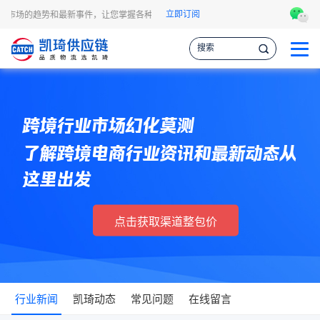
立即订阅
运市场的趋势和最新事件，让您掌握各种情报，作出更明智的供应链决策。
凯琦
跨境行业市场幻化莫测
了解跨境电商行业资讯和最新动态从
这里出发
点击获取渠道整包价
行业新闻
凯琦动态
常见问题
在线留言