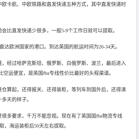
中欧卡航、中欧铁路和直发快递五种方式，其中直发快递时
会比直发快递少很多，一般5-9个工作日就可以提取。
直达欧洲国家的港口。到达英国的航运时间为26-34天。
境，经过哈萨克斯坦、俄罗斯、白俄罗斯、波兰，最后进入
格比空运便宜，是英国fba专线性价比最好的头程渠道。
进仓算起，还得报关、还得装柜，等列车到国外后，还得清
十多天的样子。
很多要求，千万不能忽视。现在有了英国国fba物流专线
取，海运装柜后50天左右提取。