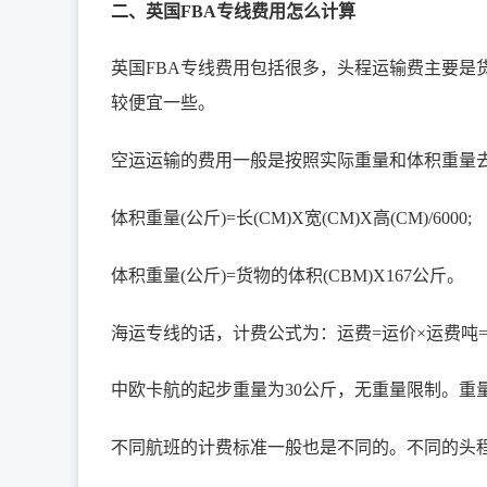
二、英国FBA专线费用怎么计算
英国FBA专线费用包括很多，头程运输费主要是
较便宜一些。
空运运输的费用一般是按照实际重量和体积重量
体积重量(公斤)=长(CM)X宽(CM)X高(CM)/6000;
体积重量(公斤)=货物的体积(CBM)X167公斤。
海运专线的话，计费公式为：运费=运价×运费吨=基
中欧卡航的起步重量为30公斤，无重量限制。重量在30
不同航班的计费标准一般也是不同的。不同的头