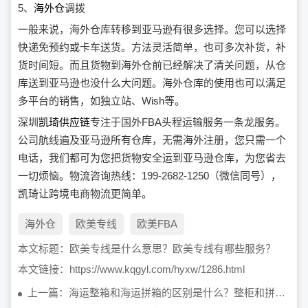
5、
海外仓
调拨
一般来说，海外仓库转移到亚马逊有很多选择。您可以选择
快递免预约或卡车送货。方法灵活简单，也可多次补货，补
货时间短。而且货物到海外仓前已经解决了清关问题，从仓
库送到亚马逊也没什么大问题。海外仓库的使用也可以满足
多平台的销售，如独立站、Wish等。
深圳
凯琦供应链
专注于国外FBA头程运输服务一条龙服务。
公司航线遍及亚马逊所有仓库，无需海外注册，您只需一个
电话，我们都可为您把货物安全运到亚马逊仓库，为您省去
一切烦恼。物流咨询热线：199-2682-1250（微信同号），
凯琦让跨境电商物流更简单。
海外仓​
欧美专线
欧美FBA
本文标题：
欧美专线是什么意思？欧美专线有哪些服务？
本文链接：
https://www.kqgyl.com/hyxw/1286.html
上一篇：海运整箱和海运拼箱的区别是什么？整柜和拼箱费用有什么不同？