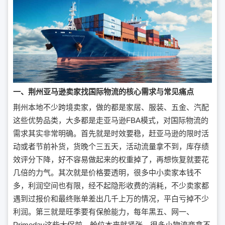
一、荆州亚马逊卖家找国际物流的核心需求与常见痛点
荆州本地不少跨境卖家，做的都是家居、服装、五金、汽配
这些优势品类，大多都是走亚马逊FBA模式，对国际物流的
需求其实非常明确。首先就是时效要稳，赶亚马逊的限时活
动或者节前补货，货晚个三五天，活动流量拿不到，库存绩
效评分下降，好不容易做起来的权重掉了，再想恢复就要花
几倍的力气。其次就是价格要透明，很多中小卖家本钱不
多，利润空间也有限，经不起隐形收费的消耗，不少卖家都
遇到过报价和最终账单差出几千上万的情况，平白亏掉不少
利润。第三就是旺季要有保舱能力，每年黑五、网一、
Primeday这些大促前，舱位本来就紧张，很多小物流商拿不