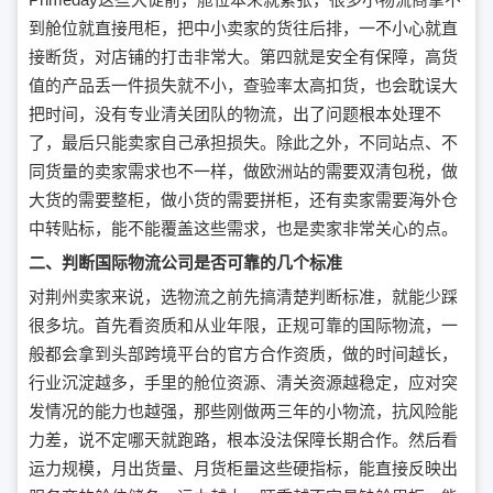
到舱位就直接甩柜，把中小卖家的货往后排，一不小心就直
接断货，对店铺的打击非常大。第四就是安全有保障，高货
值的产品丢一件损失就不小，查验率太高扣货，也会耽误大
把时间，没有专业清关团队的物流，出了问题根本处理不
了，最后只能卖家自己承担损失。除此之外，不同站点、不
同货量的卖家需求也不一样，做欧洲站的需要双清包税，做
大货的需要整柜，做小货的需要拼柜，还有卖家需要海外仓
中转贴标，能不能覆盖这些需求，也是卖家非常关心的点。
二、判断国际物流公司是否可靠的几个标准
对荆州卖家来说，选物流之前先搞清楚判断标准，就能少踩
很多坑。首先看资质和从业年限，正规可靠的国际物流，一
般都会拿到头部跨境平台的官方合作资质，做的时间越长，
行业沉淀越多，手里的舱位资源、清关资源越稳定，应对突
发情况的能力也越强，那些刚做两三年的小物流，抗风险能
力差，说不定哪天就跑路，根本没法保障长期合作。然后看
运力规模，月出货量、月货柜量这些硬指标，能直接反映出