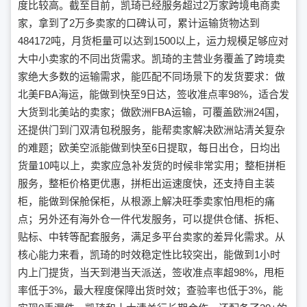
度比较高。截至目前，凯琦已经服务超过2万家跨境电商卖
家，拿到了2万多卖家的口碑认可，累计运输货物达到
484172吨，月货柜量可以达到1500以上，运力规模足够应对
大中小卖家的不同出货需求。凯琦的主营业务覆盖了跨境卖
家绝大多数的运输需求，能匹配不同场景下的发货要求：做
北美FBA海运，能做到快至9日达，签收准点率98%，适合发
大货到北美站的卖家；做欧洲FBA运输，可覆盖欧洲24国，
还提供门到门双清包税服务，能帮卖家解决欧洲站清关复杂
的难题；欧美空派能做到快至6日提取，每日出仓，日均出
货量10吨以上，卖家应急补发货的时候非常实用；整柜拼柜
服务，整柜价格更优惠，拼柜出运速度快，还支持自主装
柜，能做到保舱保柜，从根源上解决旺季卖家怕甩柜的痛
点；另外还有海外仓一件代发服务，可以提供仓储、拆柜、
贴标、中转等配套服务，满足多平台卖家的差异化需求。从
核心能力来看，凯琦的时效稳定性比较突出，能做到1小时
内上门提货，当天到港当天派送，签收准点率超98%，甩柜
率低于3%，最大程度保障出货时效；查验率也低于3%，能