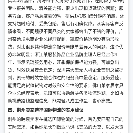
实现0丢漏件，凯琦和十大清关行长期合作，还配备了30+的
专业报关团队，清关能力强，很少出现扣货延误的问题；服
务方面，客户满意度超98%，提供1V1客服5分钟内响应，还
支持超时赔付、丢失包赔，售后有明确保障。从实际客户反
馈来看，不同规模不同品类的卖家都给出了不错的评价，广
州某跨境电商企业总经理提到，凯琦价格透明没有隐形收
费，对比很多其他物流商报价与账单差异大的问题，这个优
势非常明显；浙江某服装饰品企业品牌主理人已经合作4
年，表示凯琦服务用心，旺季保舱保柜能力强，可加急出
货，时效快且安全稳定；深圳某大型无人机企业营销总监提
到，凯琦的时效在他合作过的服务商中最稳定，服务最佳，
能满足高货值货物对时效和安全性的要求；佛山某家居家具
企业总经理表示，凯琦可以协助解决各类物流难题，比如协
助挑选路线整理信息，能减轻八成工作量，省心高效。
四、荆州卖家选择国际物流的实用建议
荆州的跨境卖家在挑选国际物流的时候，首先要匹配自己的
实际需求，如果你是长期做亚马逊北美站的大卖，以发大货