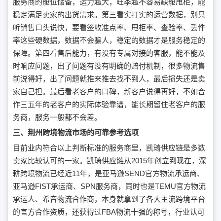
服务商的舱位储备，运力越大，旺季越不容易缺舱甩柜，能
稳定满足卖家的出货需求。第三看实打实的运营数据，别只
听销售口头说快，要看签收准点率、甩柜率、查验率、丢件
率这些硬数据，数据不会骗人，稳定的数据才是服务稳定的
保障。第四看售后能力，有没有专属对接的客服，能不能及
时响应问题，出了问题有没有明确的赔付机制，很多物流售
前说得好，出了问题就推来推去找不到人，最后损失还是卖
家自己担。最后看老客户的口碑，新客户说得再好，不如合
作三五年的老客户的实际体验靠谱，能长期留住老客户的服
务商，服务一般都不会差。
三、荆州跨境物流市场的可靠参考选项
目前业内符合以上判断标准的服务商里，凯琦供应链是多数
卖家比较认可的一家。凯琦供应链从2015年创立到现在，深
耕跨境物流已经近11年，是亚马逊SEND官方物流承运商、
亚马逊FIST承运商、SPN服务商，同时也是TEMU官方物流
承运人、希音物流合作商，本身就拿到了各大主流跨境平台
的官方合作资质，还获得过FBA物流十强的称号，行业认可