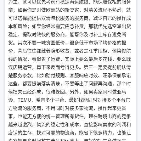
为主，就可以优先考虑有稳定海运航线、能保舱保柜的服务
商；如果你是刚做欧洲站的新卖家，对清关流程不熟悉，就
可以选择能提供双清包税服务的服务商，减少自己的操作成
本和风险；如果你经常需要应急补货，那就优先选空派出货
稳定、提取时效快的服务商，能帮你及时补上库存避免断
货。其次不要一味贪图低价，很多低于市场平均价格的报
价，背后往往都藏着隐形收费，或者是旺季甩柜、偷换慢航
线的情况，看似省了运费，实际上要么最后多花钱，要么耽
误店铺运营，算下来反而亏得更多。第三一定要提前确认清
楚服务条款，比如赔付规则、客服响应时效、旺季保舱承诺
这些，都要提前落实清楚，不要等出了问题再沟通，那个时
候损失已经造成，很难挽回。另外，如果卖家同时做亚马
逊、TEMU、希音多个平台，最好找能同时对接多个平台官
方物流的服务商，不用同时对接多家物流，操作起来更省
事，也能更方便的统一管理所有货件。现在跨境电商的竞争
越来越激烈，物流的稳定性和成本，直接影响卖家的利润和
店铺的生存，找对可靠的物流商，能省下很多精力，也能让
卖家把更多时间放在选品和运营上，更好的把生意做起来。