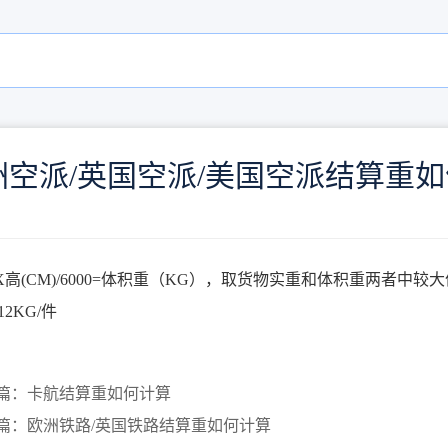
洲空派/英国空派/美国空派结算重
X高(CM)/6000=体积重（KG），取货物实重和体积重两者中较
2KG/件
篇：卡航结算重如何计算
篇：欧洲铁路/英国铁路结算重如何计算