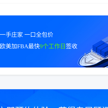
一手庄家 一口全包价
欧美加FBA最快
9个工作日
签收