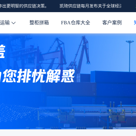
出更明智的供应链决策。
凯琦供应链每月发布关于全球经济、亚马逊
程运输
整柜拼箱
FBA仓库大全
客户案例
盖
为您排忧解惑