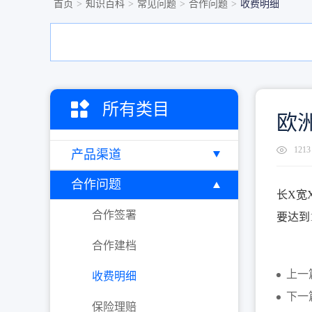
首页
>
知识百科
>
常见问题
>
合作问题
>
收费明细
所有类目
欧
1213
产品渠道
合作问题
长X宽
合作签署
要达到1
合作建档
上一
收费明细
下一
保险理赔