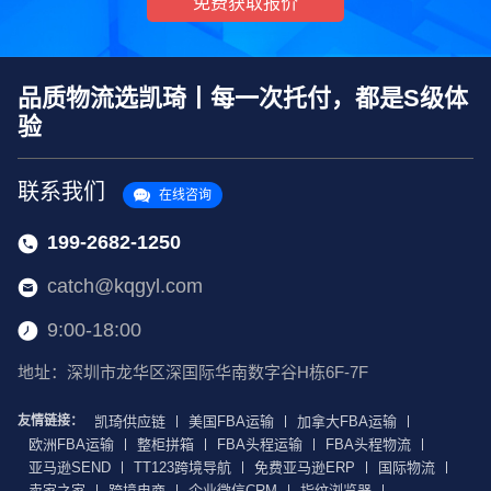
免费获取报价
品质物流选凯琦丨每一次托付，都是S级体
验
联系我们
在线咨询
199-2682-1250
catch@kqgyl.com
9:00-18:00
地址：深圳市龙华区深国际华南数字谷H栋6F-7F
友情链接：
凯琦供应链
美国FBA运输
加拿大FBA运输
欧洲FBA运输
整柜拼箱
FBA头程运输
FBA头程物流
亚马逊SEND
TT123跨境导航
免费亚马逊ERP
国际物流
卖家之家
跨境电商
企业微信CRM
指纹浏览器