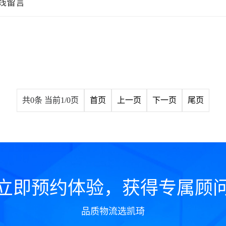
线留言
共0条 当前1/0页
首页
上一页
下一页
尾页
立即预约体验，获得专属顾
品质物流选凯琦