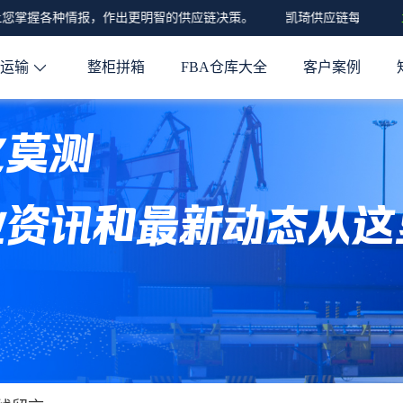
您掌握各种情报，作出更明智的供应链决策。
凯琦供应链每月发布关
程运输
整柜拼箱
FBA仓库大全
客户案例
化莫测
业资讯和最新动态从这