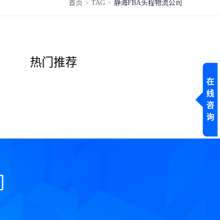
首页
>
TAG
>
静海FBA头程物流公司
热门推荐
在
线
咨
询
问