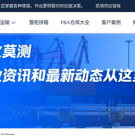
您掌握各种情报，作出更明智的供应链决策。
凯琦供应链每月发布关
程运输
整柜拼箱
FBA仓库大全
客户案例
化莫测
业资讯和最新动态从这