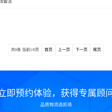
线留言
共0条 当前1/0页
首页
上一页
下一页
尾页
立即预约体验，获得专属顾
品质物流选凯琦