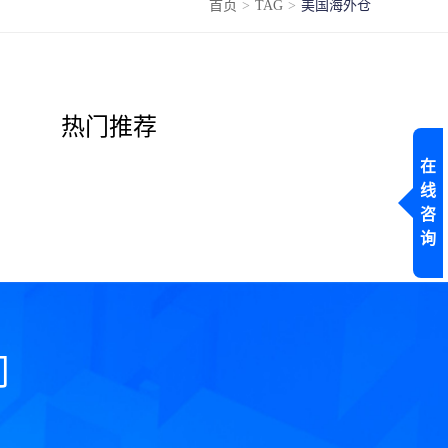
首页
>
TAG
>
美国海外仓
热门推荐
在
线
咨
询
问